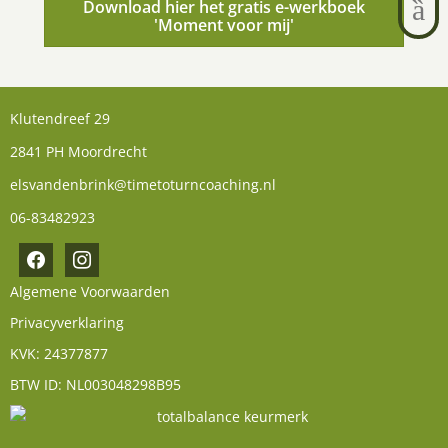
Download hier het gratis e-werkboek
'Moment voor mij'
Klutendreef 29
2841 PH Moordrecht
elsvandenbrink@timetoturncoaching.nl
06-83482923
facebook
instagram
Algemene Voorwaarden
Privacyverklaring
KVK: 24377877
BTW ID: NL003048298B95